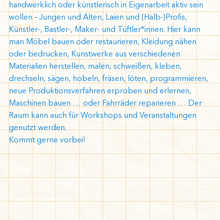
handwerklich oder künstlerisch in Eigenarbeit aktiv sein
wollen – Jungen und Alten, Laien und (Halb-)Profis,
Künstler-, Bastler-, Maker- und Tüftler*innen. Hier kann
man Möbel bauen oder restaurieren, Kleidung nähen
oder bedrucken, Kunstwerke aus verschiedenen
Materialien herstellen, malen, schweißen, kleben,
drechseln, sägen, hobeln, fräsen, löten, programmieren,
neue Produktionsverfahren erproben und erlernen,
Maschinen bauen … oder Fahrräder reparieren … Der
Raum kann auch für Workshops und Veranstaltungen
genutzt werden.
Kommt gerne vorbei!