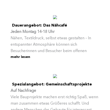
Nähcafé bietet mit 6 verschiedenen Nähmaschinen
genug Möglichkeiten kreativ zu sein.
Dauerangebot: Das Nähcafé
Jeden Montag 14-18 Uhr
Nähen, Textildruck, selbst etwas gestalten – In
entspannter Atmosphäre können sich
Besucherinnen und Besucher beim offenen
mehr lesen
Nähtreff austauschen und ihre eigenen Ideen
umsetzen. Fachkundige Unterstützung gibt es hier
auch. Es stehen Näh-, Overlock-, Langarm- und
eine Stickmaschine zur Verfügung. Auch
Textildruck oder Malerei sind möglich.
Spezialangebot: Gemeinschaftsprojekte
Auf Nachfrage
Viele Bauprojekte machen erst richtig Spaß, wenn
man zusammen etwas Größeres schafft. Und
andere Menschen das Gebaute für interessant,