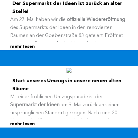
Der Supermarkt der Ideen ist zurück an alter
Stelle!
Am 27. Mai haben wir die
offizielle Wiedereröffnung
des Supermarkts der Ideen in den renovierten
Räumen an der Goebenstraße 83 gefeiert. Eröffnet
wurde der Supermarkt der Ideen durch
mehr lesen
Bezirksbürgermeister Ralf Bohnes – ganz passend zu
einer Offenen Werkstatt nicht mit dem
Durchschneiden eines roten Bandes, sondern mit
dem Durchsägen einer roten Holzlatte.
Start unseres Umzugs in unsere neuen alten
Räume
Bereits am Vormittag fand der erste
Mit einer fröhlichen Umzugsparade ist der
Akteursworkshop im Projekt „Lokale
Supermarkt der Ideen
am 9. Mai zurück an seinen
Ressourcenzentren“ statt. Vertreter*innen
ursprünglichen Standort gezogen. Nach rund 20
interessierter Institutionen informierten sich darüber,
Monaten im Übergangsquartier kehren wir damit
wie wir künftig Materialien in Oberhausen sammeln,
mehr lesen
wieder in die sanierten Räume an der Goebenstraße
aufbereiten und den Menschen in der Stadt wieder
83 zurück.