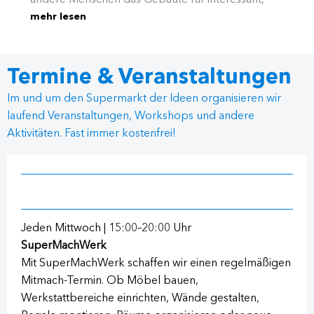
mehr lesen
nützlich, spannend finden. Wir haben immer
Projekte an denen ihr euch bei Interesse beteiligen
könnt. Fragt einfach nach, was aktuell oder als
Termine & Veranstaltungen
nächstes ansteht!
Im und um den Supermarkt der Ideen organisieren wir
laufend Veranstaltungen, Workshops und andere
Aktivitäten. Fast immer kostenfrei!
Jeden Mittwoch | 15:00–20:00 Uhr
SuperMachWerk
Mit SuperMachWerk schaffen wir einen regelmäßigen
Mitmach-Termin. Ob Möbel bauen,
Werkstattbereiche einrichten, Wände gestalten,