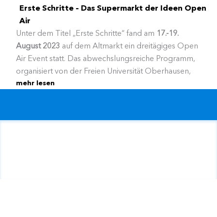
überdrucken, überdecken, unterlegen, kleben,
Erste Schritte – Das Supermarkt der Ideen Open
zunähen. Die Teilnehmenden erlernten Methoden,
Air
die schnell gehen und Spaß machen und auch wie
Unter dem Titel „Erste Schritte“ fand am
17.-19.
Löcher, Risse und Flecken lieben gelernt werden
August 2023
auf dem Altmarkt ein dreitägiges Open
können.
Air Event statt. Das abwechslungsreiche Programm,
organisiert von der Freien Universität Oberhausen,
mehr lesen
umfasste unteranderem Minigolf auf einem selbst
gestalteten Parcours, Nähen und Stricken, und
Malerei und Druck.
Auch konnten sich die Besucher*innen an
Anleitungen zum Instrumentenbau und
gemeinsamem Musizieren erfreuen. Für unsere
Kleinsten (und die im Herzen jung gebliebenen) gab
es Puppentheater und eine Zaubershow. Der
Verpflegung mit kulinarischen Köstlichkeiten durfte
selbstverständlich nicht fehlen.