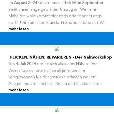
Im
August 2024
bis voraussichtlich
Mitte September
steht unser lange geplanter Umzug an. Wenn ihr
Mithelfen wollt kommt dienstags oder donnerstags
ab 14 Uhr zum alten Standort (Goebenstraße 83). Wir
mehr lesen
ziehen nicht weit: Der Übergangsstandort ist nur 400
Meter weiter in der Friedrich-Karl-Straße 61-63.
FLICKEN, NÄHEN; REPARIEREN - Der Nähworkshop
Am
4. Juli 2024
drehte sich alles ums Nähen. Der
Workshop richtete sich an all jene, die ihre
liebgewonnen Kleidungsstücke erhalten wollen!
Ausgehend von Löchern, Rissen und Flecken in der
mehr lesen
Kleidung der Teilnehmer*innen wurden
grundlegende Techniken vermittelt, einfache Kniffe
und überraschende Workarounds zum Beheben
klassischer Schäden: flicken, stopfen, überfilzen,