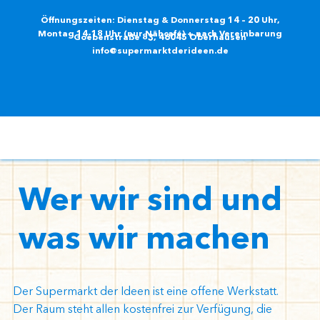
Zum
Öffnungszeiten: Dienstag & Donnerstag 14 – 20 Uhr,
Inhalt
Montag 14-18 Uhr (nur Nähcafé) + nach Vereinbarung
Goebenstraße 83, 46045 Oberhausen
springen
info@supermarktderideen.de
Wer wir sind und
was wir machen
Der Supermarkt der Ideen ist eine offene Werkstatt.
Der Raum steht allen kostenfrei zur Verfügung, die