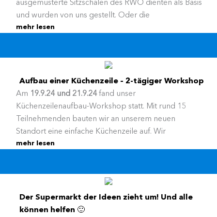
ausgemusterte Sitzschalen des RWO dienten als Basis
und wurden von uns gestellt. Oder die
Am 05.04.2025 bis 12.05.2025 findet eine Ausstellung
mehr lesen
Lieblingssitzschale wurde mitgebracht.
der Kirchenmodelle im Stadtpavillon am Altmarkt
statt.
Der Workshop fand im Rahmen des EU-Projekts
"Inequalities matter" in Zusammenarbeit mit dem
Büro für Interkultur der Stadt Oberhausen statt.
Aufbau einer Küchenzeile – 2-tägiger Workshop
Am
19.9.24 und 21.9.24
fand unser
Küchenzeilenaufbau-Workshop statt. Mit rund 15
Teilnehmenden bauten wir an unserem neuen
Standort eine einfache Küchenzeile auf. Wir
mehr lesen
kombinierten dabei neue und gebrauchte Teile und
gaben jede Menge Profitipps. Der Zusammenbau
von Steh- und Hängeschränke, Ausschneiden der
Arbeitsplatte sowie der Anschluss der Spüle dürfte
nun niemanden mehr schocken 🙂
Der Supermarkt der Ideen zieht um! Und alle
können helfen 🙂