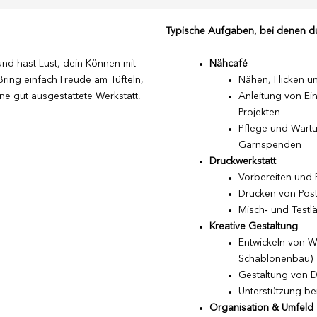
Typische Aufgaben, bei denen du
und hast Lust, dein Können mit
Nähcafé
ring einfach Freude am Tüfteln,
Nähen, Flicken u
ine gut ausgestattete Werkstatt,
Anleitung von Ein
Projekten
Pflege und Wartu
Garnspenden
Druckwerkstatt
Vorbereiten und 
Drucken von Post
Misch‑ und Testl
Kreative Gestaltung
Entwickeln von W
Schablonenbau)
Gestaltung von D
Unterstützung be
Organisation & Umfeld