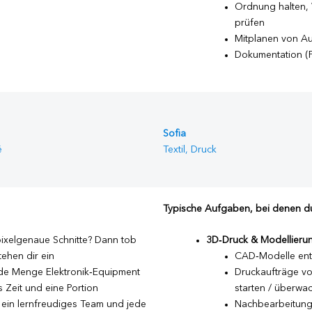
Ordnung halten, 
prüfen
Mitplanen von Au
Dokumentation (F
Sofia
é
Textil, Druck
Typische Aufgaben, bei denen du
pixelgenaue Schnitte? Dann tob
3D‑Druck & Modellieru
tehen dir ein
CAD‑Modelle entw
ede Menge Elektronik‑Equipment
Druckaufträge vo
s Zeit und eine Portion
starten / überwa
k, ein lernfreudiges Team und jede
Nachbearbeitung 