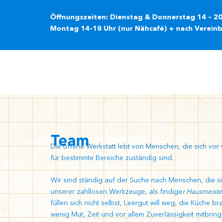
Zum
Inhalt
Öffnungszeiten: Dienstag & Donnerstag 14 – 20
springen
Montag 14-18 Uhr (nur Nähcafé) + nach Verein
Team
Die offene Werkstatt lebt von Menschen, die sich vor
für bestimmte Bereiche zuständig sind.
Wir sind ständig auf der Suche nach Menschen, die sic
unserer zahllosen Werkzeuge, als findige
r Hausmeiste
füllen sich nicht selbst, Leergut will weg, die Küch
wenig Mut, Zeit und vor allem Zuverlässigkeit mitbrings