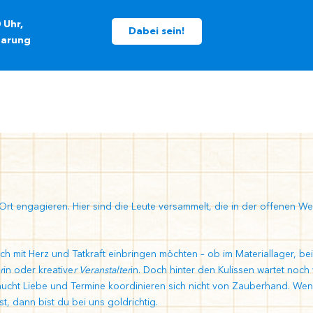
 Uhr,
Dabei sein!
barung
 Ort engagieren. Hier sind die Leute versammelt, die in der offenen 
h mit Herz und Tatkraft einbringen möchten – ob im Materiallager, bei
r
in oder kreative
r Veranstalter
in. Doch hinter den Kulissen wartet noch 
e braucht Liebe und Termine koordinieren sich nicht von Zauberhand. W
t, dann bist du bei uns goldrichtig.