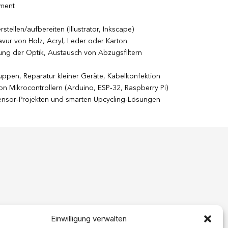
ment
stellen/aufbereiten (Illustrator, Inkscape)
avur von Holz, Acryl, Leder oder Karton
ung der Optik, Austausch von Abzugsfiltern
ppen, Reparatur kleiner Geräte, Kabel­konfektion
n Mikrocontrollern (Arduino, ESP‑32, Raspberry Pi)
ensor‑Projekten und smarten Upcycling‑Lösungen
Einwilligung verwalten