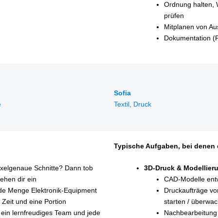
Ordnung halten, 
prüfen
Mitplanen von Au
Dokumentation (F
Sofia
é
Textil, Druck
Typische Aufgaben, bei denen 
ixelgenaue Schnitte? Dann tob
3D‑Druck & Modellier
tehen dir ein
CAD‑Modelle entw
ede Menge Elektronik‑Equipment
Druckaufträge vo
 Zeit und eine Portion
starten / überwa
, ein lernfreudiges Team und jede
Nachbearbeitung 