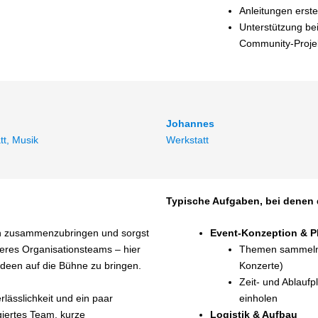
Anleitungen erste
Unterstützung be
Community‑Proje
Johannes
tt, Musik
Werkstatt
Typische Aufgaben, bei denen 
hen zusammenzubringen und sorgst
Event‑Konzeption & 
seres Organisationsteams – hier
Themen sammeln, 
 Ideen auf die Bühne zu bringen.
Konzerte)
Zeit‑ und Ablauf
lässlichkeit und ein paar
einholen
giertes Team, kurze
Logistik & Aufbau