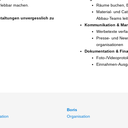
rlebbar machen.
Räume buchen, Be
Material‑ und Cat
staltungen unvergesslich zu
Abbau‑Teams lei
Kommunikation & Mar
Werbetexte verfa
Presse‑ und News
organisationen
Dokumentation & Fin
Foto‑/Videoprotok
Einnahmen-Ausga
Boris
ation
Organisation