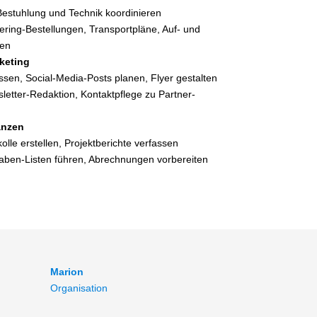
stuhlung und Technik koordinieren
ering‑Bestellungen, Transport­pläne, Auf‑ und
ten
keting
ssen, Social‑Media‑Posts planen, Flyer gestalten
letter‑Redaktion, Kontaktpflege zu Partner­
anzen
olle erstellen, Projektberichte verfassen
ben‑Listen führen, Abrechnungen vorbereiten
Marion
Organisation