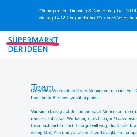
Zum
Inhalt
Öffnungszeiten: Dienstag & Donnerstag 14 – 20 Uh
springen
Montag 14-18 Uhr (nur Nähcafé) + nach Vereinba
Team
Die offene Werkstatt lebt von Menschen, die sich vor 
bestimmte Bereiche zuständig sind.
Wir sind ständig auf der Suche nach Menschen, die sich
unserer zahllosen Werkzeuge, als findige
r Hausmeiste
füllen sich nicht selbst, Leergut will weg, die Küche
wenig Mut, Zeit und vor allem Zuverlässigkeit mitbringst