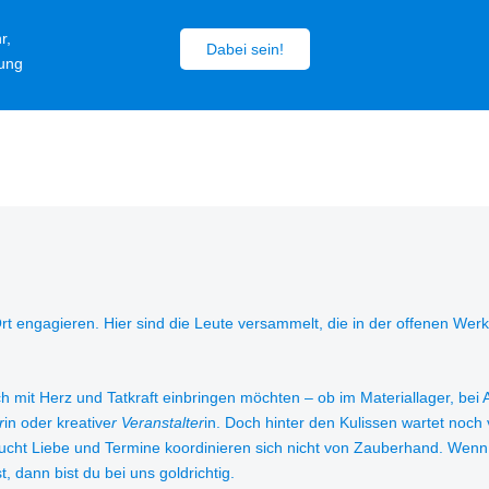
r,
Dabei sein!
rung
Ort engagieren. Hier sind die Leute versammelt, die in der offenen We
 mit Herz und Tatkraft einbringen möchten – ob im Materiallager, bei A
r
in oder kreative
r Veranstalter
in. Doch hinter den Kulissen wartet noch 
 braucht Liebe und Termine koordinieren sich nicht von Zauberhand. We
, dann bist du bei uns goldrichtig.