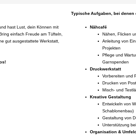
Typische Aufgaben, bei denen 
und hast Lust, dein Können mit
Nähcafé
Bring einfach Freude am Tüfteln,
Nähen, Flicken un
ine gut ausgestattete Werkstatt,
Anleitung von Ein
Projekten
Pflege und Wartu
os!
Garnspenden
Druckwerkstatt
Vorbereiten und R
Drucken von Post
Misch‑ und Testl
Kreative Gestaltung
Entwickeln von W
Schablonenbau)
Gestaltung von D
Unterstützung be
Organisation & Umfel