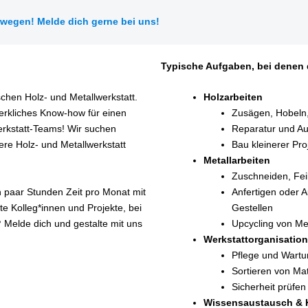
wegen! Melde dich gerne bei uns!
Typische Aufgaben, bei denen 
schen Holz- und Metallwerkstatt.
Holzarbeiten
rkliches Know‑how für einen
Zusägen, Hobeln,
rkstatt‑Teams! Wir suchen
Reparatur und Au
re Holz‑ und Metallwerkstatt
Bau kleinerer Pro
Metallarbeiten
Zuschneiden, Fei
n paar Stunden Zeit pro Monat mit
Anfertigen oder 
tte Kolleg*innen und Projekte, bei
Gestellen
?
Melde dich und gestalte mit uns
Upcycling von Met
Werkstattorganisation
Pflege und Wart
Sortieren von Ma
Sicherheit prüfen
Wissensaustausch & 