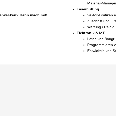
Material‑Manage
Lasercutting
u erwecken? Dann mach mit!
Vektor‑Grafiken er
Zuschnitt und Gra
Wartung / Reinigu
Elektronik & IoT
Löten von Baugru
Programmieren vo
Entwickeln von S