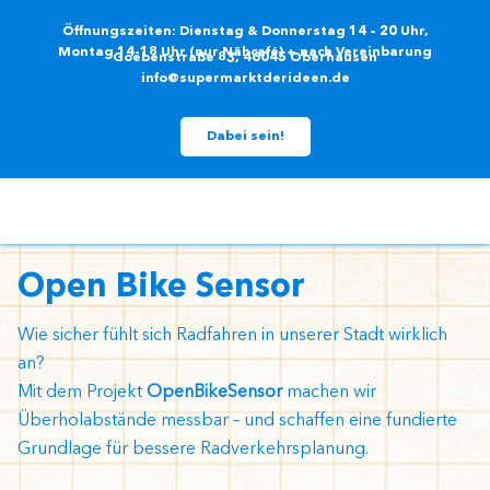
Zum
Öffnungszeiten: Dienstag & Donnerstag 14 – 20 Uhr,
Inhalt
Montag 14-18 Uhr (nur Nähcafé) + nach Vereinbarung
Goebenstraße 83, 46045 Oberhausen
springen
info@supermarktderideen.de
Dabei sein!
Open Bike Sensor
Wie sicher fühlt sich Radfahren in unserer Stadt wirklich
an?
Mit dem Projekt
OpenBikeSensor
machen wir
Überholabstände messbar – und schaffen eine fundierte
Grundlage für bessere Radverkehrsplanung.