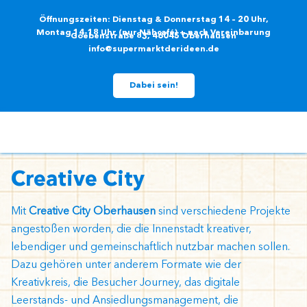
Zum
Öffnungszeiten: Dienstag & Donnerstag 14 – 20 Uhr,
Inhalt
Montag 14-18 Uhr (nur Nähcafé) + nach Vereinbarung
Goebenstraße 83, 46045 Oberhausen
springen
info@supermarktderideen.de
Dabei sein!
Creative City
Mit
Creative City Oberhausen
sind verschiedene Projekte
angestoßen worden, die die Innenstadt kreativer,
lebendiger und gemeinschaftlich nutzbar machen sollen.
Dazu gehören unter anderem Formate wie der
Kreativkreis, die Besucher Journey, das digitale
Leerstands- und Ansiedlungsmanagement, die